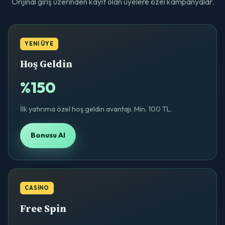
Orijinal giriş üzerinden kayıt olan üyelere özel kampanyalar.
YENI ÜYE
Hoş Geldin
%150
İlk yatırıma özel hoş geldin avantajı. Min. 100 TL.
Bonusu Al
CASINO
Free Spin