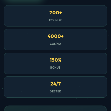
700+
ETKINLIK
4000+
CASINO
150%
BONUS
24/7
DESTEK