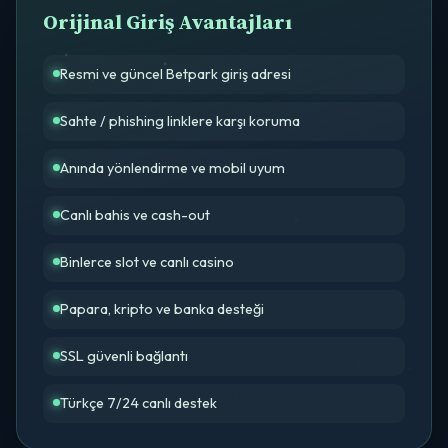
Orijinal Giriş Avantajları
Resmi ve güncel Betpark giriş adresi
Sahte / phishing linklere karşı koruma
Anında yönlendirme ve mobil uyum
Canlı bahis ve cash-out
Binlerce slot ve canlı casino
Papara, kripto ve banka desteği
SSL güvenli bağlantı
Türkçe 7/24 canlı destek