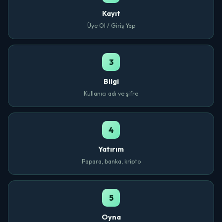
Kayıt
Üye Ol / Giriş Yap
Bilgi
Kullanıcı adı ve şifre
Yatırım
Papara, banka, kripto
Oyna