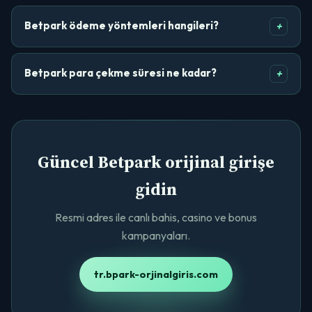
Binlerce slot, canlı rulet, blackjack, baccarat ve game show
oyunları.
Betpark ödeme yöntemleri hangileri?
+
Papara, banka havalesi, Bitcoin, USDT, Payfix, kredi kartı ve
Cepbank.
Betpark para çekme süresi ne kadar?
+
Genellikle 15 dakika ile 24 saat arası. VIP’de daha hızlı
çekim.
Güncel Betpark orijinal girişe
gidin
Resmi adres ile canlı bahis, casino ve bonus
kampanyaları.
tr.bpark-orjinalgiris.com