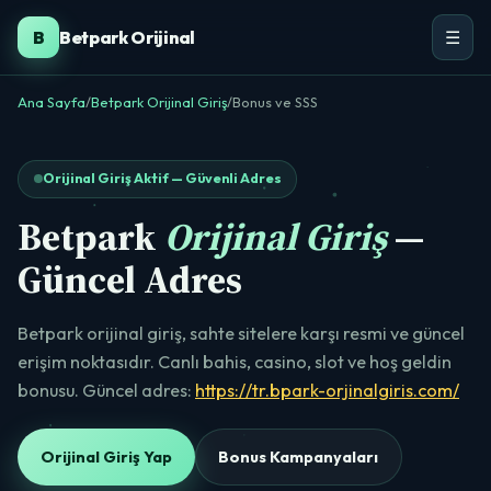
B
Betpark Orijinal
☰
Ana Sayfa
/
Betpark Orijinal Giriş
/
Bonus ve SSS
Orijinal Giriş Aktif — Güvenli Adres
Betpark
Orijinal Giriş
—
Güncel Adres
Betpark orijinal giriş, sahte sitelere karşı resmi ve güncel
erişim noktasıdır. Canlı bahis, casino, slot ve hoş geldin
bonusu. Güncel adres:
https://tr.bpark-orjinalgiris.com/
Orijinal Giriş Yap
Bonus Kampanyaları