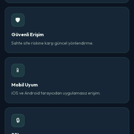
🛡
Güvenli Erişim
Sahte site riskine karşı güncel yönlendirme.
📱
Mobil Uyum
iOS ve Android tarayıcıdan uygulamasız erişim.
🔒