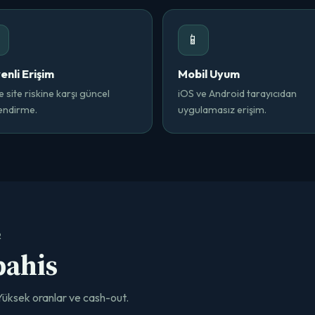
📱
enli Erişim
Mobil Uyum
 site riskine karşı güncel
iOS ve Android tarayıcıdan
endirme.
uygulamasız erişim.
R
bahis
Yüksek oranlar ve cash-out.