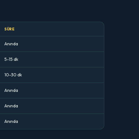
SÜRE
Anında
5-15 dk
10-30 dk
Anında
Anında
Anında