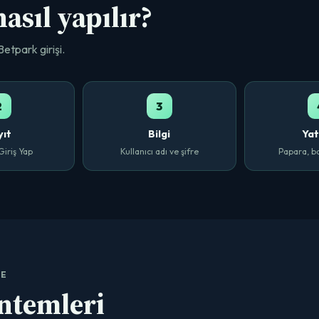
nasıl yapılır?
etpark girişi.
yıt
Bilgi
Yat
Giriş Yap
Kullanıcı adı ve şifre
Papara, ba
E
ntemleri