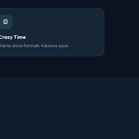
🎡
Crazy Time
Game show formatı. 4 bonus oyun.