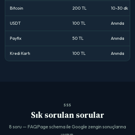
Bitcoin
200 TL
10-30 dk
USDT
100 TL
Anında
Payfix
50 TL
Anında
Kredi Kartı
100 TL
Anında
SSS
Sık sorulan sorular
8 soru — FAQPage schema ile Google zengin sonuçlarına
uygun.