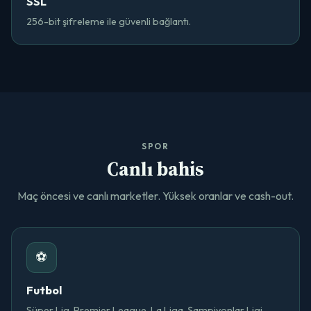
SSL
256-bit şifreleme ile güvenli bağlantı.
SPOR
Canlı bahis
Maç öncesi ve canlı marketler. Yüksek oranlar ve cash-out.
⚽
Futbol
Süper Lig, Premier League, La Liga, Şampiyonlar Ligi.