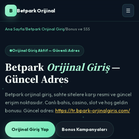
B
Betpark Orijinal
☰
Ana Sayfa
/
Betpark Orijinal Giriş
/
Bonus ve SSS
Orijinal Giriş Aktif — Güvenli Adres
Betpark
Orijinal Giriş
—
Güncel Adres
Betpark orijinal giriş, sahte sitelere karşı resmi ve güncel
erişim noktasıdır. Canlı bahis, casino, slot ve hoş geldin
bonusu. Güncel adres:
https://tr.bpark-orjinalgiris.com/
Orijinal Giriş Yap
Bonus Kampanyaları