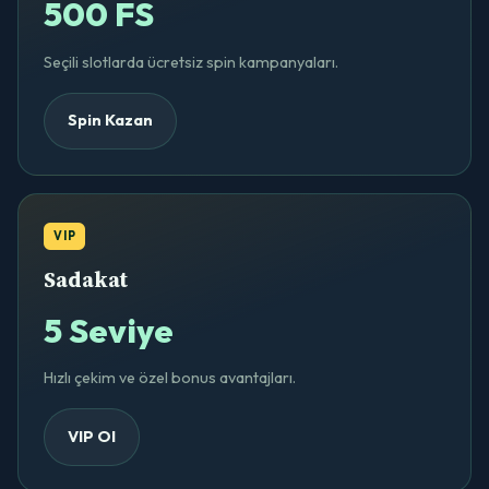
500 FS
Seçili slotlarda ücretsiz spin kampanyaları.
Spin Kazan
VIP
Sadakat
5 Seviye
Hızlı çekim ve özel bonus avantajları.
VIP Ol