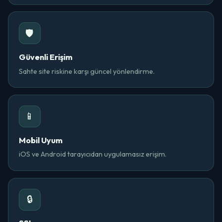
🛡
Güvenli Erişim
Sahte site riskine karşı güncel yönlendirme.
📱
Mobil Uyum
iOS ve Android tarayıcıdan uygulamasız erişim.
🔒