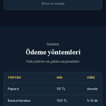
Bonus al ve başla
ÖDEME
Ödeme yöntemleri
Hızlı yatırım ve çekim seçenekleri.
YÖNTEM
MIN.
SÜRE
Papara
50 TL
Anında
Banka Havalesi
100 TL
5-15 dk